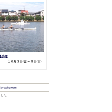
選手権
１０月３日(金)～５日(日)
kkiorowingteam
ました。