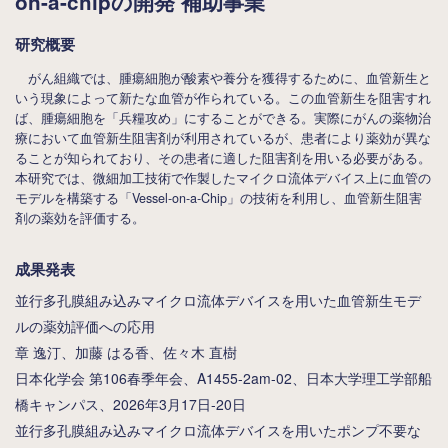
on-a-chipの開発 補助事業
研究概要
がん組織では、腫瘍細胞が酸素や養分を獲得するために、血管新生と
いう現象によって新たな血管が作られている。この血管新生を阻害すれ
ば、腫瘍細胞を「兵糧攻め」にすることができる。実際にがんの薬物治
療において血管新生阻害剤が利用されているが、患者により薬効が異な
ることが知られており、その患者に適した阻害剤を用いる必要がある。
本研究では、微細加工技術で作製したマイクロ流体デバイス上に血管の
モデルを構築する「Vessel-on-a-Chip」の技術を利用し、血管新生阻害
剤の薬効を評価する。
成果発表
並行多孔膜組み込みマイクロ流体デバイスを用いた血管新生モデ
ルの薬効評価への応用
章 逸汀、加藤 はる香、佐々木 直樹
日本化学会 第106春季年会、A1455-2am-02、日本大学理工学部船
橋キャンパス、2026年3月17日-20日
並⾏多孔膜組み込みマイクロ流体デバイスを用いたポンプ不要な